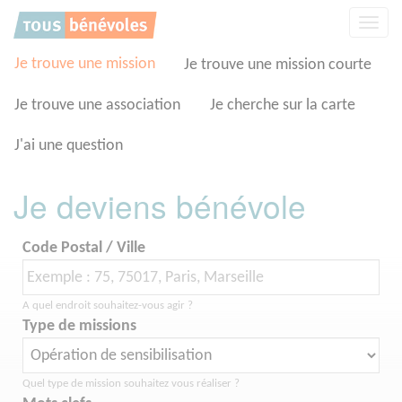
Panneau de gestion des cookies
Affic
la
navig
Je trouve une mission
Je trouve une mission courte
Je trouve une association
Je cherche sur la carte
J'ai une question
Je deviens bénévole
Code Postal / Ville
A quel endroit souhaitez-vous agir ?
Type de missions
Quel type de mission souhaitez vous réaliser ?