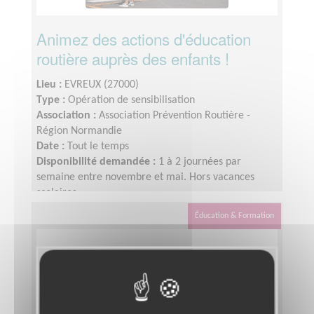
Animez des actions d'éducation
routière auprès des enfants !
Lieu :
EVREUX (27000)
Type :
Opération de sensibilisation
Association :
Association Prévention Routière -
Région Normandie
Date :
Tout le temps
Disponibilité demandée :
1 à 2 journées par
semaine entre novembre et mai. Hors vacances
scolaires.
Éducation & Formation