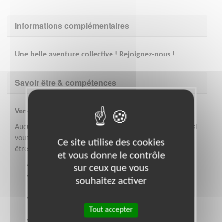
Informations complémentaires
Une belle aventure collective ! Rejoignez-nous !
Savoir être & compétences
Venez comme vous êtes !
Aucune compétence particulière n'est demandée mais si
vous en avez à mettre en avant, elles pourront toujours
Ce site utilise des cookies
être utiles ! Pour autant, nos actions nécessitent :
et vous donne le contrôle
Un savoir être relationnel,
sur ceux que vous
De la motivation à vouloir agir pour la promotion
souhaitez activer
et la défense des droits humains.
Le respect du cadre d'intervention avec Amnesty
International est indispensable.
Tout accepter
L'écoute est nécessaire pour pouvoir exercer les