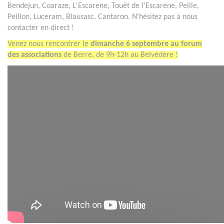
Bendejun, Coaraze, L'Escarene, Touët de l'Escarène, Peille,
Peillon, Luceram, Blausasc, Cantaron. N'hésitez pas à nous
contacter en direct !
Venez nous rencontrer le
dimanche 6 septembre au forum
des associations
de Berre, de 9h-12h au Belvédère !