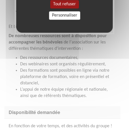
Tout refuser
missions en équipe et partager nos réflexions.
La discrétion est parfois nécessaire dans le cadre
Personnaliser
de certaines situations soutenues.
Et bien entendu, de la
solidarité
et de
l'engagement
!
De nombreuses ressources sont à disposition pour
accompagner les bénévoles
de l'association sur les
différentes thématiques d'intervention :
Des ressources documentaires,
Des webinaires sont organisés régulièrement,
Des formations sont possibles en ligne via notre
plateforme de formation, voire en présentiel et
distanciel,
L’appui de notre équipe régionale et nationale,
ainsi que de référents thématiques.
Disponibilité demandée
En fonction de votre temps, et des activités du groupe !