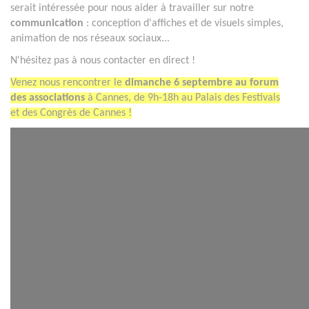
serait intéressée pour nous aider à travailler sur notre
communication
: conception d'affiches et de visuels simples,
animation de nos réseaux sociaux...
N'hésitez pas à nous contacter en direct !
Venez nous rencontrer le
dimanche 6 septembre au forum
des associations
à Cannes, de 9h-18h au Palais des Festivals
et des Congrès de Cannes !