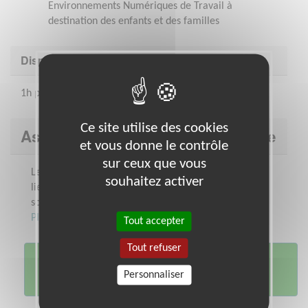
Environnements Numériques de Travail à
destination des enfants et des familles
Disponibilité demandée
1h par séance, régulièrement ou ponctuellement.
Ce site utilise des cookies
Association : Association BelleVille
et vous donne le contrôle
sur ceux que vous
Le Centre Socioculturel BelleVille est un
souhaitez activer
lieu de partage et de
solidarité.https://goo.gl/maps/xva18
Plus sur cette association
Tout accepter
Tout refuser
Je me porte
Personnaliser
volontaire