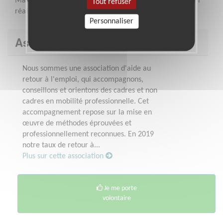
Maximum 2 demi journées par mois de septembre à juin
Tout refuser
réalisées en grande partie à distance
Personnaliser
Association : Mirp Association
Nous sommes une association d'aide au
retour à l'emploi, qui accompagnons,
conseillons et orientons des cadres et non
cadres en mobilité professionnelle. Cet
accompagnement repose sur la mise en
œuvre de méthodes éprouvées et
professionnellement reconnues. En 2019
notre taux de retour à...
Plus sur cette association
Je me porte
volontaire