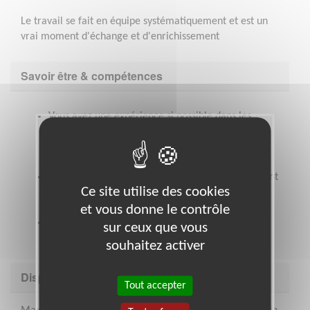
Le travail se fait en équipe systématiquement et est un
vrai moment d'échange et d'enrichissement
Savoir être & compétences
Vous avez une expérience si possible dans les
Ressources Humaines, dans la formation, en
gestion de carrière, en reclassement
professionnel..
Vous êtes sensibilisé par la perte d’emploi en ayant
Ce site utilise des cookies
conscience des conséquences parfois
traumatisantes que peut provoquer le chômage.
et vous donne le contrôle
Vous êtes à l’aise avec les outils techniques et
sur ceux que vous
bureautique, en distanciel…..
souhaitez activer
Disponibilité demandée
Tout accepter