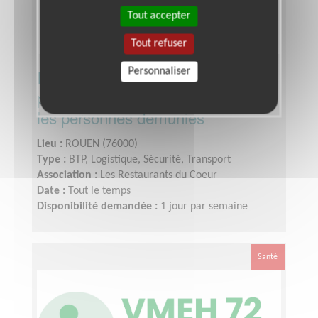
Tout accepter
Tout refuser
Personnaliser
Référent(e) Régional(e) projets
pour une association qui soutient
les personnes démunies
Lieu :
ROUEN (76000)
Type :
BTP, Logistique, Sécurité, Transport
Association :
Les Restaurants du Coeur
Date :
Tout le temps
Disponibilité demandée :
1 jour par semaine
Santé