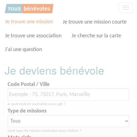
Panneau de gestion des cookies
Affic
la
navig
Je trouve une mission
Je trouve une mission courte
Je trouve une association
Je cherche sur la carte
J'ai une question
Je deviens bénévole
Code Postal / Ville
A quel endroit souhaitez-vous agir ?
Type de missions
Quel type de mission souhaitez vous réaliser ?