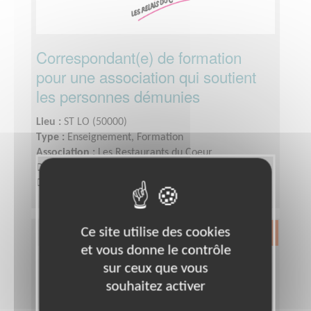
Correspondant(e) de formation
pour une association qui soutient
les personnes démunies
Lieu :
ST LO (50000)
Type :
Enseignement, Formation
Association :
Les Restaurants du Coeur
Date :
Tout le temps
Disponibilité demandée :
1 jour par semaine
Ce site utilise des cookies
Exclusion & Pauvreté
et vous donne le contrôle
sur ceux que vous
souhaitez activer