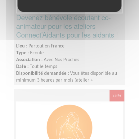
Devenez bénévole écoutant co-
animateur pour les ateliers
Connect’Aidants pour les aidants !
Lieu :
Partout en France
Type :
Ecoute
Association :
Avec Nos Proches
Date :
Tout le temps
Disponibilité demandée :
Vous êtes disponible au
minimum 3 heures par mois (atelier +
formation/temps associatif) ;
Santé