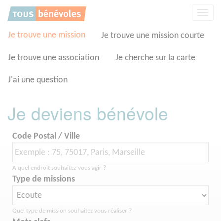
Panneau de gestion des cookies
Affic
la
navig
Je trouve une mission
Je trouve une mission courte
Je trouve une association
Je cherche sur la carte
J'ai une question
Je deviens bénévole
Code Postal / Ville
A quel endroit souhaitez-vous agir ?
Type de missions
Quel type de mission souhaitez vous réaliser ?