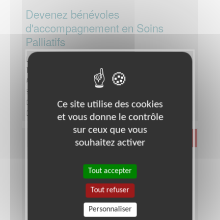
Devenez bénévoles
d'accompagnement en Soins
Palliatifs
Lieu :
DEUX-SEVRES (79)
Type :
Ecoute
Association :
Association d'Accompagnement en
Soins Palliatifs L'ESTUAIRE
Date :
Tout le temps
Ce site utilise des cookies
Disponibilité demandée :
3h par semaine
et vous donne le contrôle
sur ceux que vous
Santé
souhaitez activer
Tout accepter
Tout refuser
Personnaliser