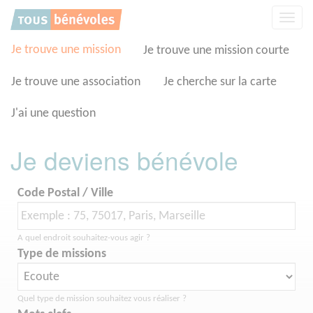
Panneau de gestion des cookies
Affic
la
navig
Je trouve une mission
Je trouve une mission courte
Je trouve une association
Je cherche sur la carte
J'ai une question
Je deviens bénévole
Code Postal / Ville
A quel endroit souhaitez-vous agir ?
Type de missions
Quel type de mission souhaitez vous réaliser ?