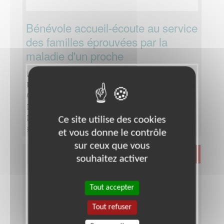
Bénévole accueil-écoute au service
des familles éprouvées par la
maladie d'un proche
Lieu :
LYON 69002 (69002)
Type :
Ecoute
Association :
France Alzheimer Rhône
Date :
Tout le temps
Disponibilité demandée :
une après-midi par
Ce site utilise des cookies
semaine ou par quinzaine ou par mois
et vous donne le contrôle
sur ceux que vous
Santé
souhaitez activer
Tout accepter
Tout refuser