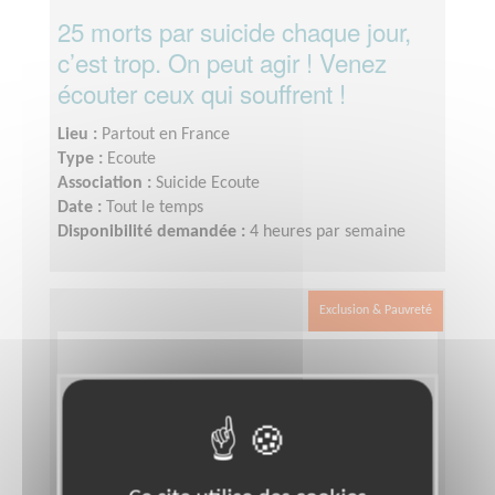
25 morts par suicide chaque jour,
c’est trop. On peut agir ! Venez
écouter ceux qui souffrent !
Lieu :
Partout en France
Type :
Ecoute
Association :
Suicide Ecoute
Date :
Tout le temps
Disponibilité demandée :
4 heures par semaine
Exclusion & Pauvreté