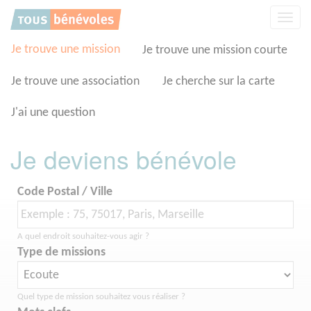
Panneau de gestion des cookies
Affic
la
navig
Je trouve une mission
Je trouve une mission courte
Je trouve une association
Je cherche sur la carte
J'ai une question
Je deviens bénévole
Code Postal / Ville
A quel endroit souhaitez-vous agir ?
Type de missions
Quel type de mission souhaitez vous réaliser ?