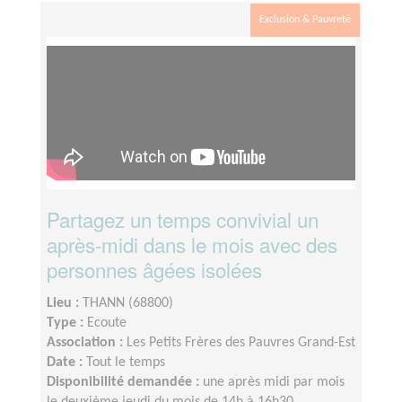
Exclusion & Pauvreté
Partagez un temps convivial un
après-midi dans le mois avec des
personnes âgées isolées
Lieu :
THANN (68800)
Type :
Ecoute
Association :
Les Petits Frères des Pauvres Grand-Est
Date :
Tout le temps
Disponibilité demandée :
une après midi par mois