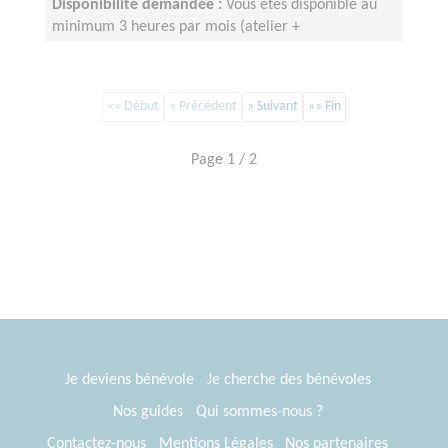
Disponibilité demandée :
Vous êtes disponible au
minimum 3 heures par mois (atelier +
formation/temps associatif) ;
«« Début
« Précédent
» Suivant
»» Fin
Page 1 / 2
Je deviens bénévole
Je cherche des bénévoles
Nos guides
Qui sommes-nous ?
Contactez-nous
Mentions Légales
Nos partenaires