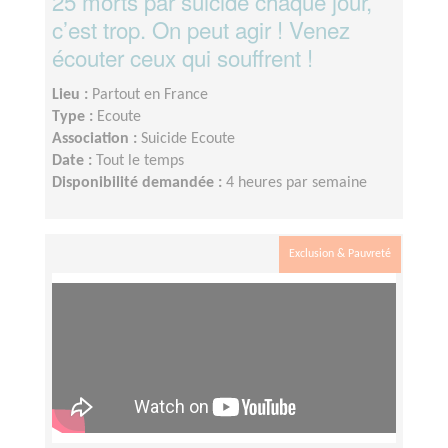
25 morts par suicide chaque jour,
c’est trop. On peut agir ! Venez
écouter ceux qui souffrent !
Lieu :
Partout en France
Type :
Ecoute
Association :
Suicide Ecoute
Date :
Tout le temps
Disponibilité demandée :
4 heures par semaine
Exclusion & Pauvreté