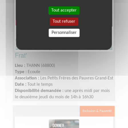
Tout accepter
Tout refuser
Personnaliser
Accompagner en voiture des
personnes âgées vers la Baraque à
Frat'
Lieu :
THANN (68800)
Type :
Ecoute
Association :
Les Petits Frères des Pauvres Grand-Est
Date :
Tout le temps
Disponibilité demandée :
une après midi par mois
le deuxième jeudi du mois de 14h à 16h30
Exclusion & Pauvreté