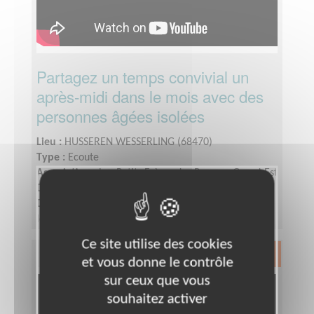
Partagez un temps convivial un
après-midi dans le mois avec des
personnes âgées isolées
Lieu :
HUSSEREN WESSERLING (68470)
Type :
Ecoute
Association :
Les Petits Frères des Pauvres Grand-Est
Date :
Tout le temps
Disponibilité demandée :
une après midi par mois
le dernier jeudi du mois de 14h à 16h30
Ce site utilise des cookies
Exclusion & Pauvreté
et vous donne le contrôle
sur ceux que vous
souhaitez activer