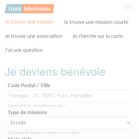
Panneau de gestion des cookies
Affic
la
navig
Je trouve une mission
Je trouve une mission courte
Je trouve une association
Je cherche sur la carte
J'ai une question
Je deviens bénévole
Code Postal / Ville
A quel endroit souhaitez-vous agir ?
Type de missions
Quel type de mission souhaitez vous réaliser ?