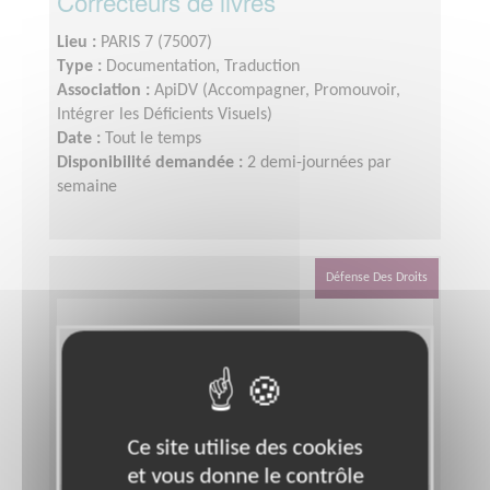
Correcteurs de livres
Lieu :
PARIS 7 (75007)
Type :
Documentation, Traduction
Association :
ApiDV (Accompagner, Promouvoir,
Intégrer les Déficients Visuels)
Date :
Tout le temps
Disponibilité demandée :
2 demi-journées par
semaine
Défense Des Droits
Ce site utilise des cookies
et vous donne le contrôle