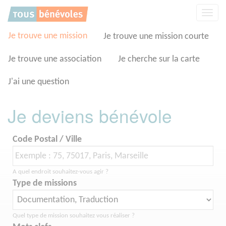
Panneau de gestion des cookies
Affic
la
navig
Je trouve une mission
Je trouve une mission courte
Je trouve une association
Je cherche sur la carte
J'ai une question
Je deviens bénévole
Code Postal / Ville
A quel endroit souhaitez-vous agir ?
Type de missions
Quel type de mission souhaitez vous réaliser ?