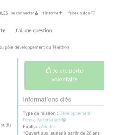
OLES
se connecter
s'inscrire
faire un don
rte
J'ai une question
du pôle développement du Téléthon
Je me porte
volontaire
Informations clés
Type de mission :
Développement,
Fonds, Partenariats
outils
Publics :
Adultes
*Ouvert aux jeunes à partir de 20 ans