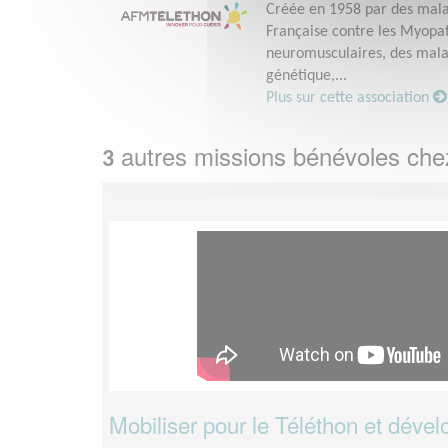
Créée en 1958 par des malad
Française contre les Myopath
neuromusculaires, des malad
génétique,...
Plus sur cette association
autres missions bénévoles ch
3
Mobiliser pour le Téléthon et dévelo