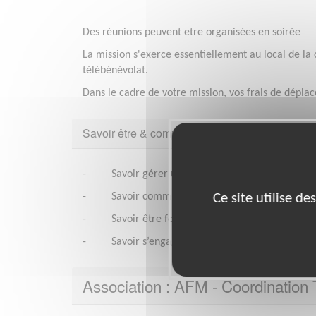
Des réunions peuvent etre organisées en soirée
La mission s'exerce essentiellement au local de la
télébénévolat.
Dans le cadre de votre mission, vos frais de dépl
Savoir être & compétences
- Savoir gérer un projet, prioriser et planifier
Ce site utilise d
- Savoir communiquer, écouter, argumenter
- Savoir être force de proposition
- Savoir s’engager et assumer des responsabili
Association : AFM - Coordination T