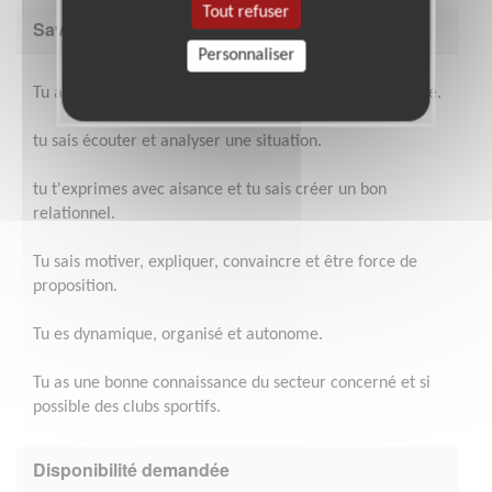
Tout refuser
Savoir être & compétences
Personnaliser
Tu aimes le sport et tu aimes partager ton enthousiasme.
tu sais écouter et analyser une situation.
tu t'exprimes avec aisance et tu sais créer un bon
relationnel.
Tu sais motiver, expliquer, convaincre et être force de
proposition.
Tu es dynamique, organisé et autonome.
Tu as une bonne connaissance du secteur concerné et si
possible des clubs sportifs.
Disponibilité demandée