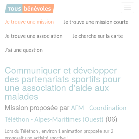
Panneau de gestion des cookies
Affic
la
navig
Je trouve une mission
Je trouve une mission courte
Je trouve une association
Je cherche sur la carte
J'ai une question
Communiquer et développer
des partenariats sportifs pour
une association d'aide aux
malades
Mission proposée par
AFM - Coordination
(06)
Téléthon - Alpes-Maritimes (Ouest)
Lors du Téléthon , environ 1 animation proposée sur 2
proposait une activité sportive !