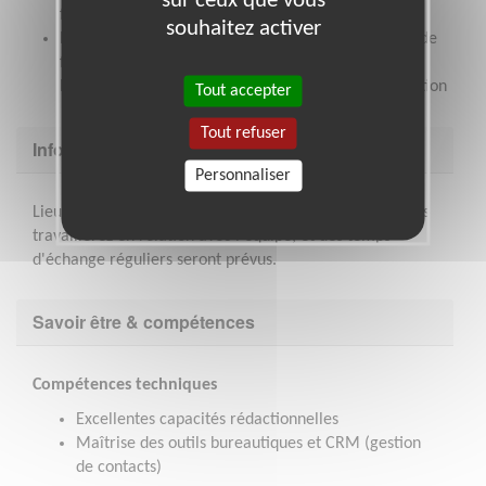
financements privés et les nouvelles fondations
souhaitez activer
Proposer et mettre en œuvre la stratégie de levée de
fonds en lien avec le conseil d’administration et la
Responsable de Recherche de fonds et Communication
Tout accepter
Tout refuser
Informations complémentaires
Personnaliser
Lieu de la mission : la mission se réalise à distance, vous
travaillerez en relation avec l'équipe, et des temps
d'échange réguliers seront prévus.
Savoir être & compétences
Compétences techniques
Excellentes capacités rédactionnelles
Maîtrise des outils bureautiques et CRM (gestion
de contacts)