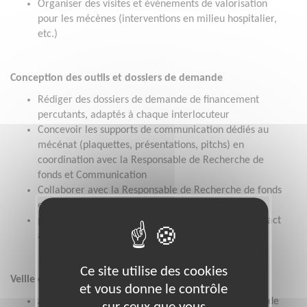
Organiser des visites et événements de valorisation
pour les mécènes (interventions en milieu hospitalier,
etc.)
Conception des outils et dossiers de demande
Rédiger des dossiers de demande de financement
percutants, adaptés à chaque interlocuteur
Concevoir les supports de communication dédiés au
mécénat (plaquettes, présentations, pitchs) en
coordination avec la Responsable de Recherche de
fonds et Communication
Collaborer avec la Responsable de Recherche de fonds
et Communication
pour produire des contenus de valorisation de l'impact
associatif
Ce site utilise des cookies
Veille et stratégie
et vous donne le contrôle
Assurer une veille permanente sur les opportunités de
sur ceux que vous