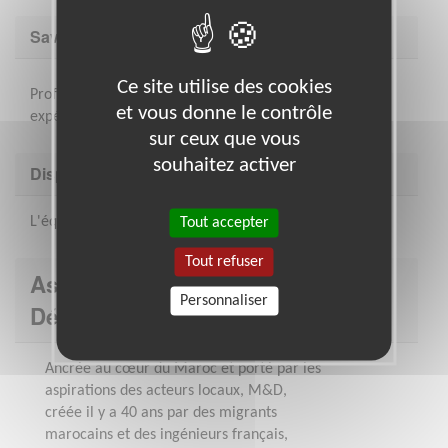
Savoir être & compétences
Ce site utilise des cookies
Professionel.le de la communication avec une
et vous donne le contrôle
expérience d'au moins 4 ans dans ce domaine.
sur ceux que vous
souhaitez activer
Disponibilité demandée
L'équivalent d'un jour par semaine
Tout accepter
Tout refuser
Association : Migrations et
Personnaliser
Développement
Ancrée au cœur du Maroc et porté par les
aspirations des acteurs locaux, M&D,
créée il y a 40 ans par des migrants
marocains et des ingénieurs français,