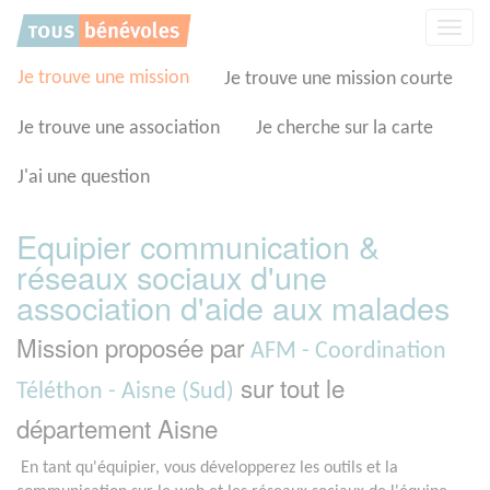
Panneau de gestion des cookies
Affic
la
navig
Je trouve une mission
Je trouve une mission courte
Je trouve une association
Je cherche sur la carte
J'ai une question
Equipier communication &
réseaux sociaux d'une
association d'aide aux malades
Mission proposée par
AFM - Coordination
sur tout le
Téléthon - Aisne (Sud)
département Aisne
En tant qu'équipier, vous développerez les outils et la