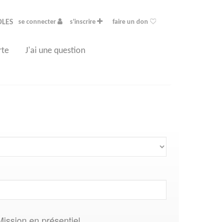
OLES
se connecter
s'inscrire
faire un don
rte
J'ai une question
Mission en présentiel