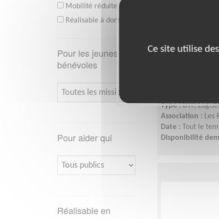
Mobilité réduite
Réalisable à domicile
Préparer les
Ce site utilise d
Pour les jeunes
en assurer l
bénévoles
association 
Lieu :
APPOIGNY (
Type :
BTP, Logist
Association :
Les 
Date :
Tout le tem
Pour aider qui
Disponibilité de
Réalisable en