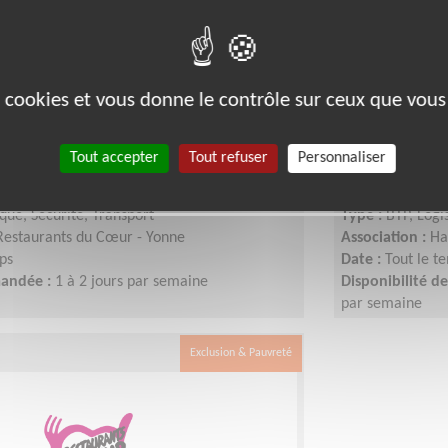
 palettes de marchandises et
Chargé.e de
es cookies et vous donne le contrôle sur ceux que vous
a livraison pour une
d'économie
de solidarité
d'insertion
Tout accepter
Tout refuser
Personnaliser
89380)
Lieu :
Partout e
ique, Sécurité, Transport
Type :
BTP, Logi
Restaurants du Cœur - Yonne
Association :
Ha
ps
Date :
Tout le t
mandée :
1 à 2 jours par semaine
Disponibilité 
par semaine
Exclusion & Pauvreté