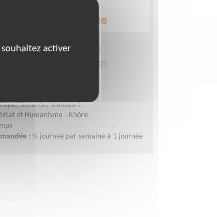
 la mission Certificat
 souhaitez activer
 d'énergie (association
 par le logement)
n France
stique, Sécurité, Transport
bitat et Humanisme - Rhône
emps
demandée :
½ journée par semaine à 1 journée