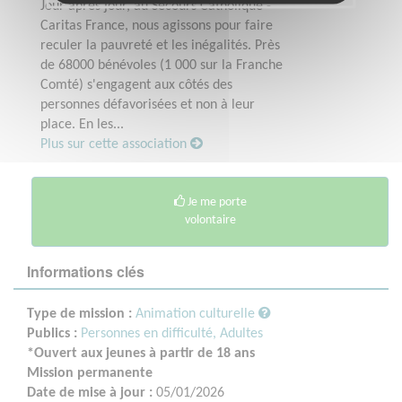
Jour après jour, au Secours Catholique -
Caritas France, nous agissons pour faire
reculer la pauvreté et les inégalités. Près
de 68000 bénévoles (1 000 sur la Franche
Comté) s'engagent aux côtés des
personnes défavorisées et non à leur
place. En les...
Plus sur cette association
Je me porte
volontaire
Informations clés
Type de mission :
Animation culturelle
Publics :
Personnes en difficulté,
Adultes
*Ouvert aux jeunes à partir de 18 ans
Mission permanente
Date de mise à jour :
05/01/2026