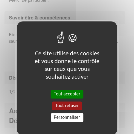
Merci de participer !
Savoir être & compétences
Bienveillance, écoute, dynamisme et imagination. Vous
saurez travailler en équipe et vous aimez la convivialité.
Ce site utilise des cookies
et vous donne le contrôle
sur ceux que vous
souhaitez activer
Disponibilité demandée
1/2 journée par semaine
Tout accepter
Tout refuser
Association : Secours catholique -
Personnaliser
Délégation FRANCHE COMTE