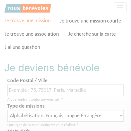
Panneau de gestion des cookies
Affic
la
navig
Je trouve une mission
Je trouve une mission courte
Je trouve une association
Je cherche sur la carte
J'ai une question
Je deviens bénévole
Code Postal / Ville
A quel endroit souhaitez-vous agir ?
Type de missions
Quel type de mission souhaitez vous réaliser ?