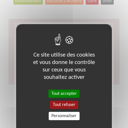
ENVIRONNEMENT
EXCLUSION & PAUVRETÉ
SANTÉ
SPORT
Aucun résultat pour votre
recherche
Type d'action :
Alphabétisation, Français Langue
Ce site utilise des cookies
Étrangère
Code postal :
95
Ville :
Sarcelles
et vous donne le contrôle
Veuillez indiquer moins de critères et/ou remplacer
votre code postal par celui de votre département.
sur ceux que vous
Effectuer une nouvelle recherche
souhaitez activer
Tout accepter
Tout refuser
Personnaliser