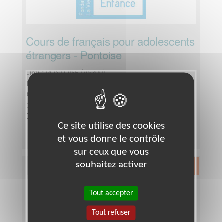
Cours de français pour adolescents
étrangers - Pontoise
Lieu :
PONTOISE (95300)
Type :
Alphabétisation, Français Langue Étrangère
Association :
La Vie au Grand Air - Priorité Enfance
Date :
Tout le temps
Disponibilité demandée :
- 2 heures par semaine.
Ce site utilise des cookies
et vous donne le contrôle
sur ceux que vous
souhaitez activer
Exclusion & Pauvreté
Tout accepter
Tout refuser