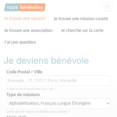
Panneau de gestion des cookies
Affic
la
navig
Je trouve une mission
Je trouve une mission courte
Je trouve une association
Je cherche sur la carte
J'ai une question
Je deviens bénévole
Code Postal / Ville
A quel endroit souhaitez-vous agir ?
Type de missions
Quel type de mission souhaitez vous réaliser ?