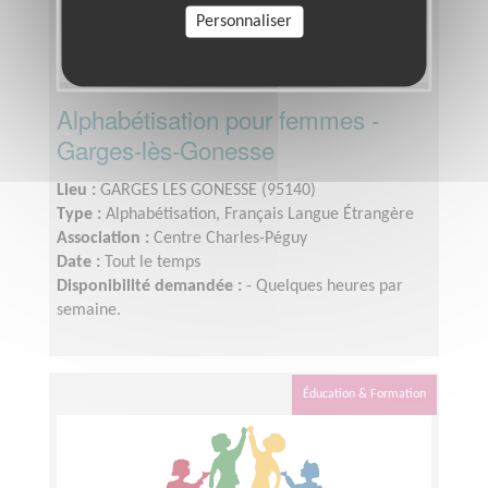
Personnaliser
Alphabétisation pour femmes -
Garges-lès-Gonesse
Lieu :
GARGES LES GONESSE (95140)
Type :
Alphabétisation, Français Langue Étrangère
Association :
Centre Charles-Péguy
Date :
Tout le temps
Disponibilité demandée :
- Quelques heures par
semaine.
Éducation & Formation