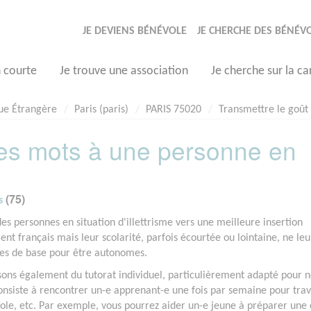
JE DEVIENS BÉNÉVOLE
JE CHERCHE DES BÉNÉV
n courte
Je trouve une association
Je cherche sur la ca
gue Étrangère
Paris (paris)
PARIS 75020
Transmettre le goût 
des mots à une personne en
(75)
s
s personnes en situation d'illettrisme vers une meilleure insertion
nt français mais leur scolarité, parfois écourtée ou lointaine, ne leu
es de base pour être autonomes.
osons également du tutorat individuel, particulièrement adapté pour n
onsiste à rencontrer un-e apprenant-e une fois par semaine pour trav
parole, etc. Par exemple, vous pourrez aider un-e jeune à préparer une