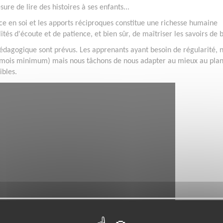
re de lire des histoires à ses enfants...
ance en soi et les apports réciproques constitue une richesse humaine
és d'écoute et de patience, et bien sûr, de maîtriser les savoirs de 
édagogique sont prévus. Les apprenants ayant besoin de régularité, 
mois minimum) mais nous tâchons de nous adapter au mieux au pla
ibles.