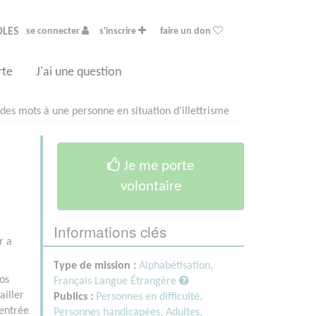
OLES
se connecter
s'inscrire
faire un don
rte
J'ai une question
des mots à une personne en situation d'illettrisme
Je me porte
volontaire
Informations clés
r a
Type de mission :
Alphabétisation,
os
Français Langue Étrangère
ailler
Publics :
Personnes en difficulté,
 entrée
Personnes handicapées,
Adultes,