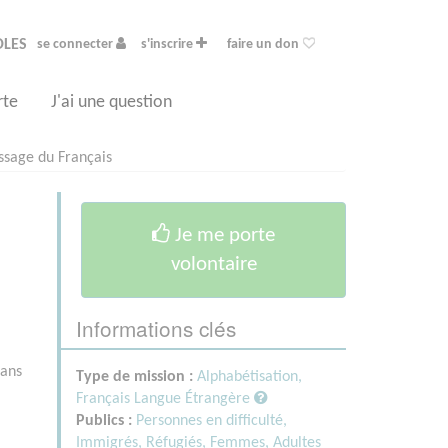
OLES
se connecter
s'inscrire
faire un don
rte
J'ai une question
ssage du Français
Je me porte
volontaire
Informations clés
dans
Type de mission :
Alphabétisation,
Français Langue Étrangère
Publics :
Personnes en difficulté,
Immigrés, Réfugiés,
Femmes,
Adultes