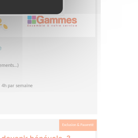
e
êtements…)
 4h par semaine
Exclusion & Pauvreté