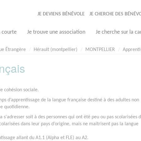
JE DEVIENS BÉNÉVOLE
JE CHERCHE DES BÉNÉV
n courte
Je trouve une association
Je cherche sur la ca
gue Étrangère
Hérault (montpellier)
MONTPELLIER
Apprenti
nçais
de cohésion sociale.
mps d’apprentissage de la langue française destiné à des adultes non
ie quotidienne.
 s'adresser soit à des personnes qui ont été peu ou pas scolarisées 
scolarisées dans leur pays d’origine, mais ne maitrisent pas la langue
tissage allant du A1.1 (Alpha et FLE) au A2.