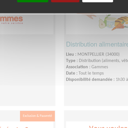
Distribution alimentair
Lieu :
MONTPELLIER (34000)
Type :
Distribution (aliments, v
Association :
Gammes
Date :
Tout le temps
Disponibilité demandée :
1h30 à
Exclusion & Pauvreté