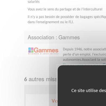
salariés
Vous avez le sens du partage et de l’interculturel
Il n’y a pas besoin de posséder de bagages spécifiq
dans l’enseignement ou le FLI.
Association : Gammes
Depuis 1946, notre associati
perte d’un emploi, l’exclusi
autonomies.Associant la solid
Plus sur cette association
autres missions bénévoles ch
6
Ce site utilise d