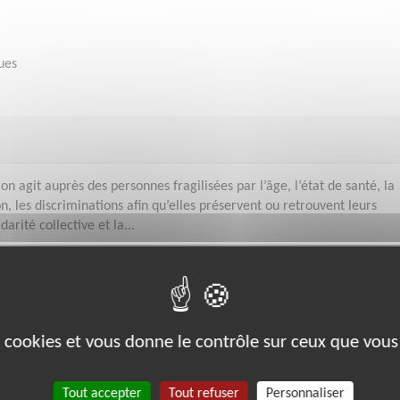
ues
on agit auprès des personnes fragilisées par l’âge, l’état de santé, la
on, les discriminations afin qu’elles préservent ou retrouvent leurs
arité collective et la...
ez
Gammes
es cookies et vous donne le contrôle sur ceux que vous
Éducation & Formation
Tout accepter
Tout refuser
Personnaliser