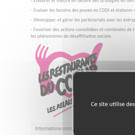
- Elaborer et mettre en oeuvre des stratégies en lien 
- Evaluer les besoins des jeunes en CDDI et élaborer 
- Développer et gérer les partenariats avec les entrepr
- Favoriser des actions consolidées et combinées de l'i
les phénomènes de désaffilliation sociale.
Ce site utilise d
Informations complémentaires