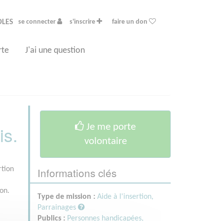
OLES
se connecter
s'inscrire
faire un don
rte
J'ai une question
Je me porte
is.
volontaire
Informations clés
rtion
ion.
Type de mission :
Aide à l'insertion,
Parrainages
Publics :
Personnes handicapées,