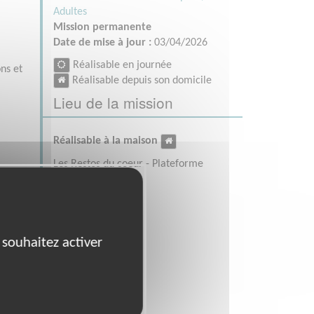
Adultes
Mission permanente
Date de mise à jour :
03/04/2026
Réalisable en journée
ons et
Réalisable depuis son domicile
Lieu de la mission
Réalisable à la maison
Les Restos du coeur - Plateforme
logistique Sogaris
94150 RUNGIS
 souhaitez activer