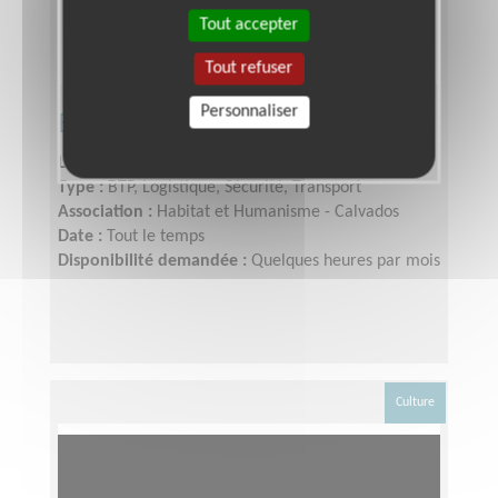
Tout accepter
Tout refuser
Personnaliser
Bricoleur accompagnant
Lieu :
CAEN (14000)
Type :
BTP, Logistique, Sécurité, Transport
Association :
Habitat et Humanisme - Calvados
Date :
Tout le temps
Disponibilité demandée :
Quelques heures par mois
Culture