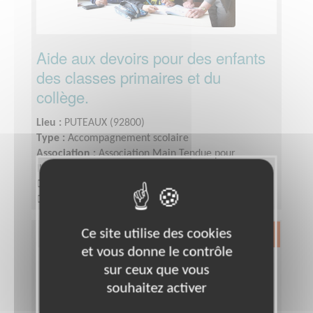
Aide aux devoirs pour des enfants
des classes primaires et du
collège.
Lieu :
PUTEAUX (92800)
Type :
Accompagnement scolaire
Association :
Association Main Tendue pour
l'Intégration à Puteaux
Date :
Tout le temps
Disponibilité demandée :
1 à 2 fois par semaine
(1heure ou 1heure30 selon le niveau)
Ce site utilise des cookies
Exclusion & Pauvreté
et vous donne le contrôle
sur ceux que vous
souhaitez activer