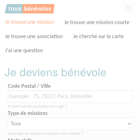
Panneau de gestion des cookies
Affic
la
navig
Je trouve une mission
Je trouve une mission courte
Je trouve une association
Je cherche sur la carte
J'ai une question
Je deviens bénévole
Code Postal / Ville
A quel endroit souhaitez-vous agir ?
Type de missions
Quel type de mission souhaitez vous réaliser ?