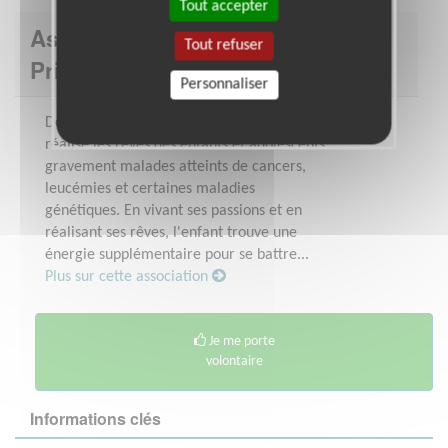
Tout accepter
Association : Association Petits
Tout refuser
Princes
Personnaliser
Depuis 1987, l'Association Petits Princes
réalise les rêves des enfants et adolescents
gravement malades atteints de cancers,
leucémies et certaines maladies
génétiques. En vivant ses passions et en
réalisant ses rêves, l'enfant trouve une
énergie supplémentaire pour se battre...
Plus sur cette association
Je me porte
volontaire
Informations clés