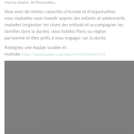
vivre la mission
de l’Association.
Vous avez de réelles capacités d'écoute et d'organisation,
vous souhaitez vous investir auprès des enfants et adolescents
malades (organiser les rêves des enfants et accompagner les
familles dans la durée), vous habitez Paris ou région
parisienne et êtes prêts à vous engager sur la durée.
Rejoignez une équipe soudée et
motivée
!
https://www.youtube.com/watch?v=i3bd9hpHO14