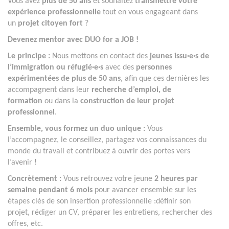
Vous avez
plus de 50 ans
et souhaitez
transmettre votre
expérience professionnelle
tout en vous engageant dans
un
projet citoyen fort
?
Devenez mentor avec DUO for a JOB !
Le principe :
Nous mettons en contact des
jeunes issu·e·s de
l’immigration ou réfugié·e·s
avec des
personnes
expérimentées de plus de 50 ans
, afin que ces dernières les
accompagnent dans leur
recherche d’emploi, de
formation
ou dans la
construction de leur projet
professionnel
.
Ensemble, vous formez un duo unique :
Vous
l’accompagnez, le conseillez, partagez vos connaissances du
monde du travail et contribuez à ouvrir des portes vers
l’avenir !
Concrètement :
Vous retrouvez votre jeune
2 heures par
semaine pendant 6 mois
pour avancer ensemble sur les
étapes clés de son insertion professionnelle :définir son
projet, rédiger un CV, préparer les entretiens, rechercher des
offres, etc.