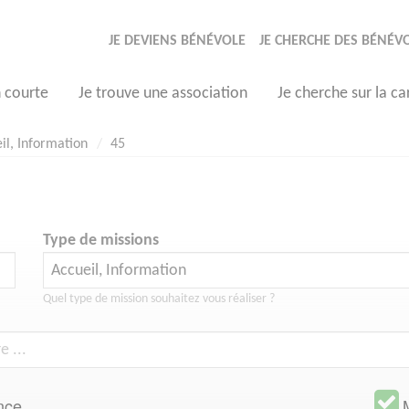
JE DEVIENS BÉNÉVOLE
JE CHERCHE DES BÉNÉV
n courte
Je trouve une association
Je cherche sur la ca
il, Information
45
Type de missions
Quel type de mission souhaitez vous réaliser ?
nce