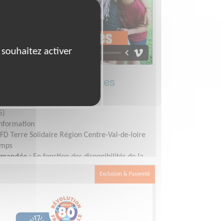
 souhaitez activer
de nouveaux et nouvelles
5)
Information
FD Terre Solidaire Région Centre-Val-de-loire
emps
demandée :
En fonction des disponibilités de la
Exclusion & Pauvreté