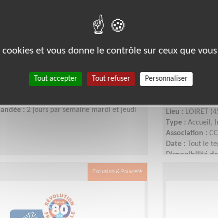
équipe « accueil des étrangers
es cookies et vous donne le contrôle sur ceux que vous
5000)
Accueillir 
formation
Tout accepter
Tout refuser
Personnaliser
urs catholique - Délégation LOIRET
bénévoles
ps
mandée :
2 jours par semaine mardi et jeudi
Lieu :
LOIRET (4
Type :
Accueil, 
Association :
CC
Date :
Tout le t
Disponibilité 
personne
Exclusion & Pauvreté