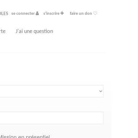
OLES
se connecter
s'inscrire
faire un don
rte
J'ai une question
Mission en présentiel