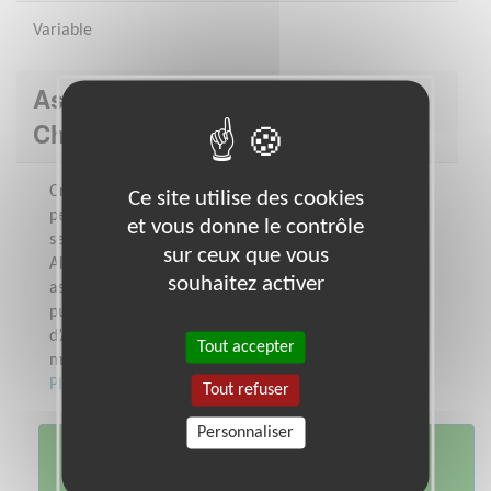
Variable
Association : France Alzheimer
Charente-Maritime
Créée en 1985, à l’initiative de familles de
Ce site utilise des cookies
personnes malades et de professionnels du
et vous donne le contrôle
secteur sanitaire et social, France
sur ceux que vous
Alzheimer est aujourd’hui la seule
souhaitez activer
association nationale reconnue d’utilité
publique dans le domaine de la maladie
d’Alzheimer et des maladies apparentées,
Tout accepter
maladies...
Plus sur cette association
Tout refuser
Personnaliser
Je me porte
volontaire