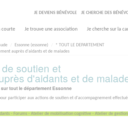
JE DEVIENS BÉNÉVOLE
JE CHERCHE DES BÉNÉV
n courte
Je trouve une association
Je cherche sur la ca
aude
Essonne (essonne)
* TOUT LE DEPARTEMENT
ement auprès d'aidants et de malades
 de soutien et
près d'aidants et de malad
sur tout le département Essonne
our participer aux actions de soutien et d'accompagnement effectué
nts - Forums - Atelier de mobilisation cognitive - Atelier de gestion