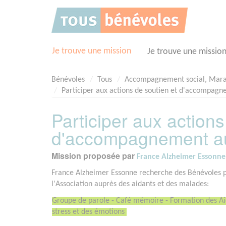
Panneau de gestion des cookies
Je trouve une mission
Je trouve une missio
Bénévoles
Tous
Accompagnement social, Mar
Participer aux actions de soutien et d'accompagn
Participer aux actions
d'accompagnement au
Mission proposée par
France Alzheimer Essonne
France Alzheimer Essonne recherche des Bénévoles p
l'Association auprès des aidants et des malades:
Groupe de parole - Café mémoire - Formation des Aida
stress et des émotions