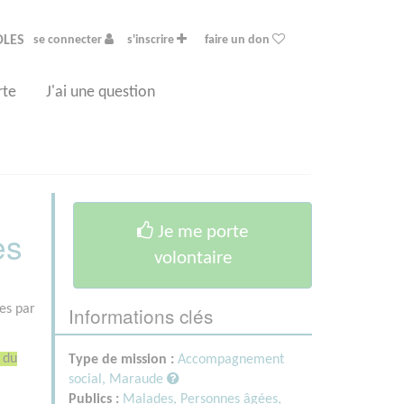
OLES
se connecter
s'inscrire
faire un don
rte
J'ai une question
Je me porte
es
volontaire
Informations clés
es par
 du
Type de mission :
Accompagnement
social, Maraude
Publics :
Malades,
Personnes âgées,