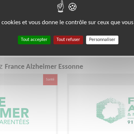
ssonne
es cookies et vous donne le contrôle sur ceux que vous
ve de familles de personnes malades et de professionnels du secteur
Alzheimer est aujourd’hui la seule association nationale reconnue
domaine de la maladie d’Alzheimer et des maladies apparentées,
Tout accepter
Tout refuser
Personnaliser
ez
France Alzheimer Essonne
Santé