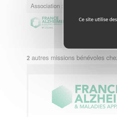
Association : France Alzheimer E
Ce site utilise d
Créée en 1985, à l’initiati
sanitaire et social, France 
d’utilité publique dans le 
maladies...
Plus sur cette association
autres missions bénévoles ch
2