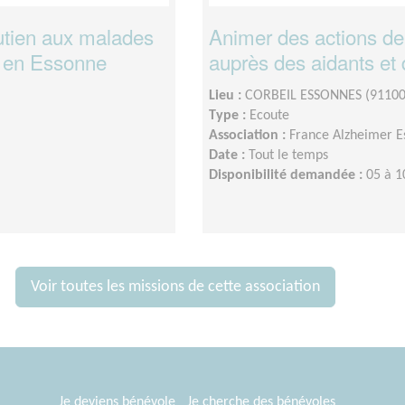
outien aux malades
Animer des actions d
x en Essonne
auprès des aidants et
Lieu :
CORBEIL ESSONNES (91100
Type :
Ecoute
Association :
France Alzheimer E
Date :
Tout le temps
Disponibilité demandée :
05 à 1
Voir toutes les missions de cette association
Je deviens bénévole
Je cherche des bénévoles