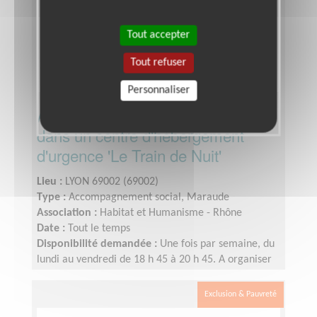
Tout accepter
Tout refuser
Personnaliser
Accompagner les repas du soir
dans un centre d'hébergement
d'urgence 'Le Train de Nuit'
Lieu :
LYON 69002 (69002)
Type :
Accompagnement social, Maraude
Association :
Habitat et Humanisme - Rhône
Date :
Tout le temps
Disponibilité demandée :
Une fois par semaine, du
lundi au vendredi de 18 h 45 à 20 h 45. A organiser
selon vos disponibilités
Exclusion & Pauvreté