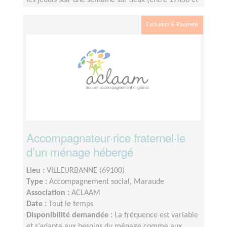
les jeudis soir une semaine sur deux (entre 17h30 et
19h00).Disponibilités les weekends (pour
d’éventuelles sorties).
Exclusion & Pauvreté
Accompagnateur·rice fraternel·le
d’un ménage hébergé
Lieu :
VILLEURBANNE (69100)
Type :
Accompagnement social, Maraude
Association :
ACLAAM
Date :
Tout le temps
Disponibilité demandée :
La fréquence est variable
et s’adapte aux besoins du ménage comme aux