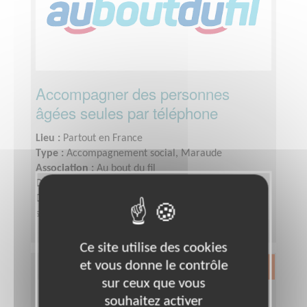
Accompagner des personnes
âgées seules par téléphone
Lieu :
Partout en France
Type :
Accompagnement social, Maraude
Association :
Au bout du fil
Date :
Tout le temps
Disponibilité demandée :
Deux heures environ par
semaine
Ce site utilise des cookies
et vous donne le contrôle
Exclusion & Pauvreté
sur ceux que vous
souhaitez activer