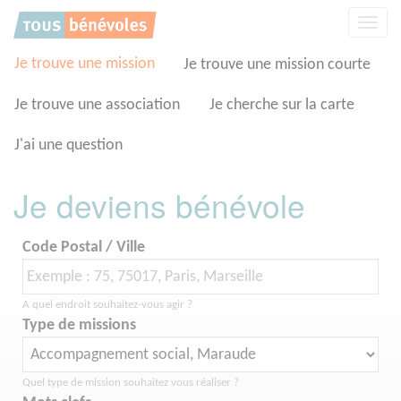
Panneau de gestion des cookies
Affic
la
navig
Je trouve une mission
Je trouve une mission courte
Je trouve une association
Je cherche sur la carte
J'ai une question
Je deviens bénévole
Code Postal / Ville
A quel endroit souhaitez-vous agir ?
Type de missions
Quel type de mission souhaitez vous réaliser ?