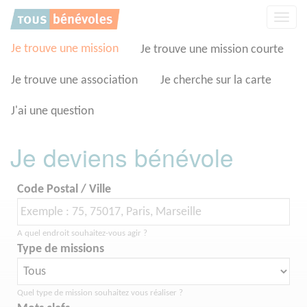
Panneau de gestion des cookies
Affic
la
navig
Je trouve une mission
Je trouve une mission courte
Je trouve une association
Je cherche sur la carte
J'ai une question
Je deviens bénévole
Code Postal / Ville
A quel endroit souhaitez-vous agir ?
Type de missions
Quel type de mission souhaitez vous réaliser ?