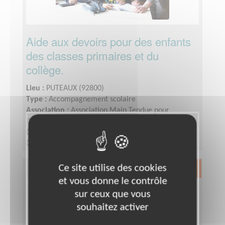
Aide aux devoirs pour des enfants
des classes primaires et du
collège.
Lieu :
PUTEAUX (92800)
Type :
Accompagnement scolaire
Association :
Association Main Tendue pour
l'Intégration à Puteaux
Date :
Tout le temps
Disponibilité demandée :
1 à 2 fois par semaine
(1heure ou 1heure30 selon le niveau)
Ce site utilise des cookies
Exclusion & Pauvreté
et vous donne le contrôle
sur ceux que vous
souhaitez activer