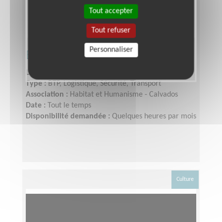
Tout accepter
Tout refuser
Personnaliser
Bricoleur accompagnant
Lieu :
CAEN (14000)
Type :
BTP, Logistique, Sécurité, Transport
Association :
Habitat et Humanisme - Calvados
Date :
Tout le temps
Disponibilité demandée :
Quelques heures par mois
Culture