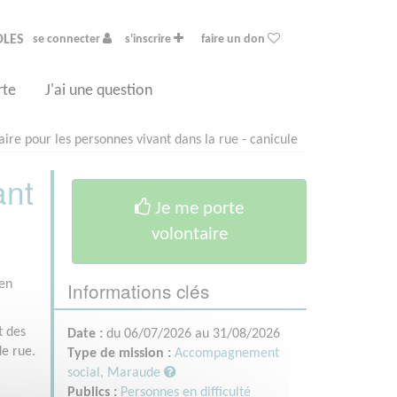
OLES
se connecter
s'inscrire
faire un don
rte
J'ai une question
ire pour les personnes vivant dans la rue - canicule
ant
Je me porte
volontaire
Informations clés
 en
t des
Date :
du 06/07/2026 au 31/08/2026
de rue.
Type de mission :
Accompagnement
social, Maraude
Publics :
Personnes en difficulté