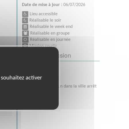
Date de mise à jour :
06/07/2026
Lieu accessible
Réalisable le soir
Réalisable le week end
Réalisable en groupe
Réalisable en journée
Mission courte
Lieu de la mission
70 rue de Lille
 souhaitez activer
59140 DUNKERQUE
transport en commun dans la ville arrêt
gare de Dunkerque