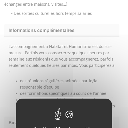
échanges entre maisons, visites…)
- Des sorties culturelles hors temps salariés
Informations complémentaires
L’accompagnement à Habitat et Humanisme est du sur-
mesure. Parfois vous consacrerez quelques heures par
semaine aux résidents que vous accompagnerez, parfois
seulement quelques heures par mois. Vous participerez à
:
des réunions régulières animées par le/la
responsable d’équipe
des formations spécifiques au cours de l’année
des rencontres conviviales de partage et
d'échange de la pratique avec les autres bénévoles
Savoir être & compétences