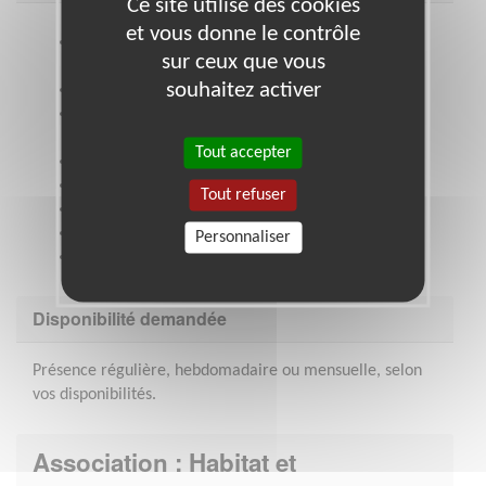
Ce site utilise des cookies
et vous donne le contrôle
Ouverture à l’autre, sens de l’écoute et de
sur ceux que vous
l'observation
souhaitez activer
Non jugement et bienveillance
Intérêt pour la personne dans sa richesse, sa
culture, sa différence
Tout accepter
En capacité de cotoyer des personnes fragilisées
S'engager et se rendre disponible
Tout refuser
Partager ses compétences et ses talents
Construire des actions en équipe
Personnaliser
Accompagner un groupe
Disponibilité demandée
Présence régulière, hebdomadaire ou mensuelle, selon
vos disponibilités.
Association : Habitat et