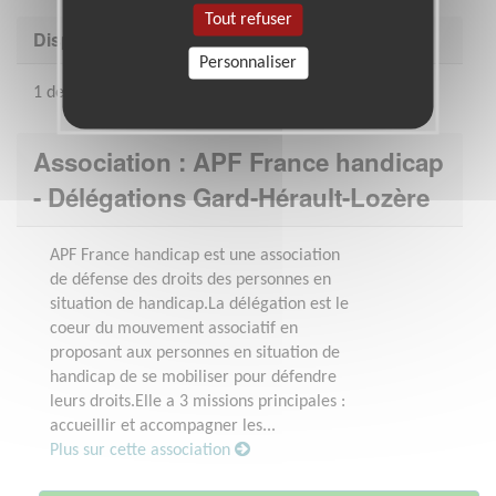
Tout refuser
Disponibilité demandée
Personnaliser
1 demi-journée par semaine
Association : APF France handicap
- Délégations Gard-Hérault-Lozère
APF France handicap est une association
de défense des droits des personnes en
situation de handicap.La délégation est le
coeur du mouvement associatif en
proposant aux personnes en situation de
handicap de se mobiliser pour défendre
leurs droits.Elle a 3 missions principales :
accueillir et accompagner les...
Plus sur cette association