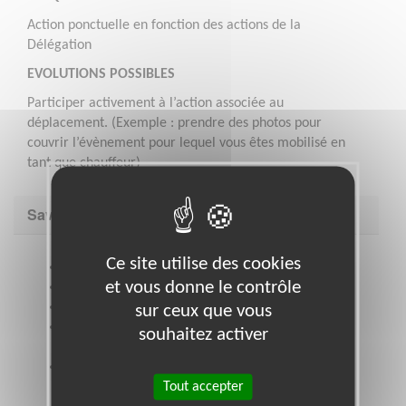
Action ponctuelle en fonction des actions de la
Délégation
EVOLUTIONS POSSIBLES
Participer activement à l’action associée au
déplacement. (Exemple : prendre des photos pour
couvrir l’évènement pour lequel vous êtes mobilisé en
tant que chauffeur)
Savoir être & compétences
Ce site utilise des cookies
Etre titulaire du permis B
et vous donne le contrôle
Aptitude relationnelle,
Être ponctuel,
sur ceux que vous
Être attentif au bien être des personnes
souhaitez activer
transportées
Aimer rencontrer et échanger avec les
Tout accepter
personnes...