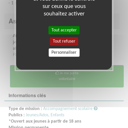
- 1 ou 2 heures par semaine.
sur ceux que vous
souhaitez activer
Association : NAEV
Tout accepter
Aide à l'insertion dans la vie active des
Tout refuser
jeunes, adultes et étrangers et
alphabétisation.
Personnaliser
Plus sur cette association
Je me porte
volontaire
Informations clés
Type de mission :
Accompagnement scolaire
Publics :
Jeunes/Ados,
Enfants
*Ouvert aux jeunes à partir de 18 ans
Mission permanente