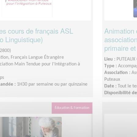
es cours de français ASL
Animation 
io Linguistique)
associatio
primaire et
2800)
ation, Français Langue Étrangère
Lieu :
PUTEAUX 
ciation Main Tendue pour l'Intégration à
Type :
Accompag
Association :
As
ps
Puteaux
mandée :
1H30 par semaine ou par quinzaine
Date :
Tout le t
Disponibilité 
Éducation & Formation