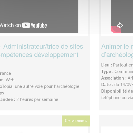
Administrateur/trice de sites
Animer le 
ompétences développement
d’archéolo
Lieu :
Partout e
Type :
Communic
France
Association :
Ar
ue, Web
Date :
du 14/09
oTopia, une autre voie pour l'archéologie
Disponibilité 
ps
téléphone ou vi
mandée :
2 heures par semaine
Environnement