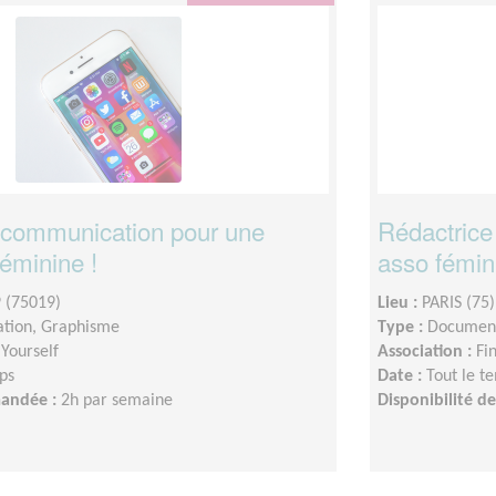
 communication pour une
Rédactrice
éminine !
asso fémin
 (75019)
Lieu :
PARIS (75)
tion, Graphisme
Type :
Document
 Yourself
Association :
Fi
ps
Date :
Tout le t
mandée :
2h par semaine
Disponibilité 