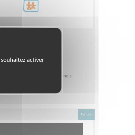
accompagnant
000)
stique, Sécurité, Transport
 souhaitez activer
bitat et Humanisme - Calvados
emps
demandée :
Quelques heures par mois
Culture