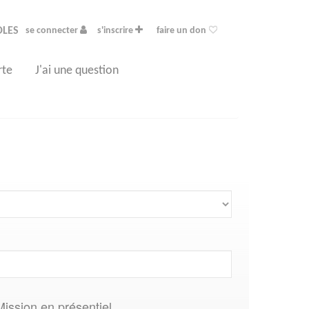
OLES
se connecter
s'inscrire
faire un don
rte
J'ai une question
Mission en présentiel