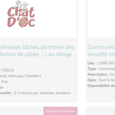
 diverses tâches (entretien des
Communicat
ibution de pâtée,...) au refuge
sécurité ci
Lieu :
LOIRE-AT
Type :
Communic
 (75013)
Association :
Or
ent, Animaux, Chantiers
Date :
Tout le t
 d'oc
Disponibilité 
ps
mandée :
2-3 heures par semaine, plusieurs
Éducation & Formation