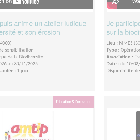
 puis anime un atelier ludique
Je particip
ersité et son érosion
sur la biod
4000)
Lieu :
NIMES (3
e sensibilisation
Type :
Opération
que de la Biodiversité
Association :
Fr
026 au 30/11/2026
Date :
du 10/08
mandée :
1 jour
Disponibilité 
Éducation & Formation