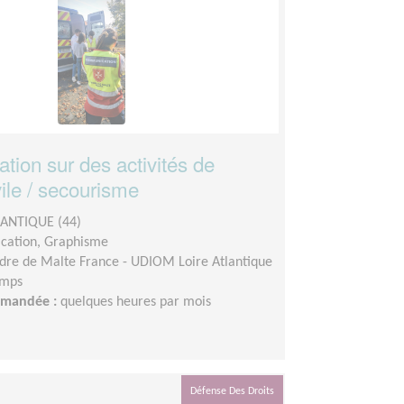
ion sur des activités de
vile / secourisme
LANTIQUE (44)
ation, Graphisme
dre de Malte France - UDIOM Loire Atlantique
emps
demandée :
quelques heures par mois
Défense Des Droits