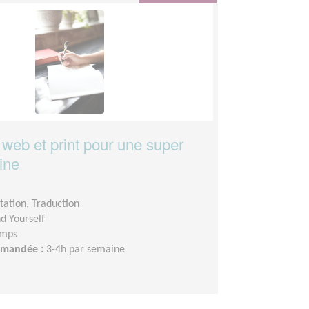
 web et print pour une super
ine
ation, Traduction
nd Yourself
emps
demandée :
3-4h par semaine