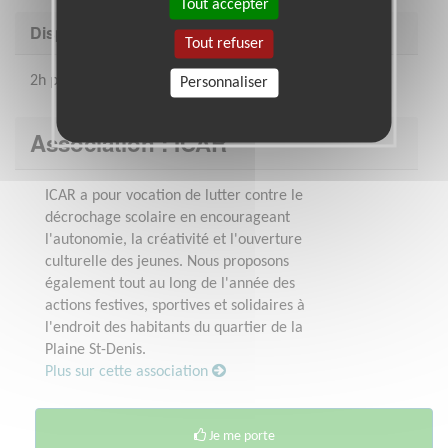
Tout accepter
Disponibilité demandée
Tout refuser
2h par semaine minimum
Personnaliser
Association : ICAR
ICAR a pour vocation de lutter contre le
décrochage scolaire en encourageant
l'autonomie, la créativité et l'ouverture
culturelle des jeunes. Nous proposons
également tout au long de l'année des
actions festives, sportives et solidaires à
l'endroit des habitants du quartier de la
Plaine St-Denis.
Plus sur cette association
Je me porte