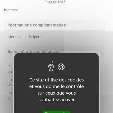
Engage-toi !
#rentree
Informations complémentaires
Merci de participer !
Savoir être & compétences
Le bénévole devra faire preuve de pédagogie, de
bienveillance, d'autonomie, de fiabilité et rigueur.
Ce site utilise des cookies
Il est aussi possible de réaliser cette mission en tant que
volontaire en service civique.
et vous donne le contrôle
sur ceux que vous
Mission : Accompagnateur/Accompagnatrice éducatif.
SAINT-DENIS 93210
souhaitez activer