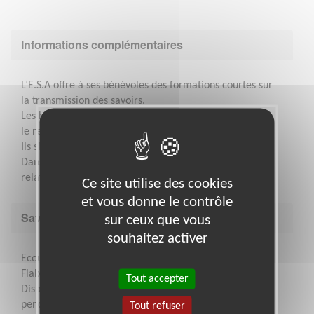
Informations complémentaires
L’E.S.A offre à ses bénévoles des formations courtes sur
la transmission des savoirs.
Les bénévoles sont rattachés à une antenne locale dont
le responsable apporte aide et conseil.
Ils signent une charte définissant leur engagement.
Dans le cadre du soutien scolaire, ils peuvent être en
relation avec l’établissement fréquenté par l’enfant.
Ce site utilise des cookies
et vous donne le contrôle
Savoir être & compétences
sur ceux que vous
souhaitez activer
Ecoute – Compréhension – Dialogue
Fiabilité – Régularité
Tout accepter
Disponibilité : au minimum une heure par semaine
pendant l'année scolaire
Tout refuser