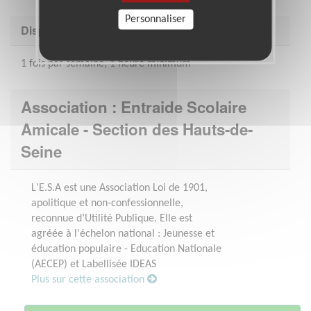
Personnaliser
Disponibilité demandée
1 fois par semaine, 1 heure minimum
Association : Entraide Scolaire
Amicale - Section des Hauts-de-
Seine
L'E.S.A est une Association Loi de 1901,
apolitique et non-confessionnelle,
reconnue d’Utilité Publique. Elle est
agréée à l'échelon national : Jeunesse et
éducation populaire - Education Nationale
(AECEP) et Labellisée IDEAS
Plus sur cette association