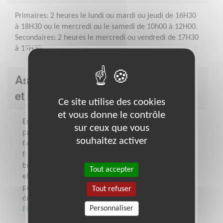
Primaires: 2 heures le lundi ou mardi ou jeudi de 16H30
à 18H30 ou le mercredi ou le samedi de 10h00 à 12H00.
Secondaires: 2 heures le mercredi ou vendredi de 17H30
à 19H30
Association : Accueil aux Familles
et Insertion - AFI
Ce site utilise des cookies
et vous donne le contrôle
En partenariat étroit avec un tissu de
sur ceux que vous
partenaires, l'association a pour but de
souhaitez activer
favoriser l'insertion dans la société
française de personnes et familles ayant
besoin, en raison de difficultés matérielles
Tout accepter
et sociales, d'un soutien pour y
parvenir.Pour cela, elle propose aide aux
Tout refuser
devoirs, accueil,...
Personnaliser
Plus sur cette association