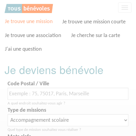
Panneau de gestion des cookies
Affic
la
navig
Je trouve une mission
Je trouve une mission courte
Je trouve une association
Je cherche sur la carte
J'ai une question
Je deviens bénévole
Code Postal / Ville
A quel endroit souhaitez-vous agir ?
Type de missions
Quel type de mission souhaitez vous réaliser ?