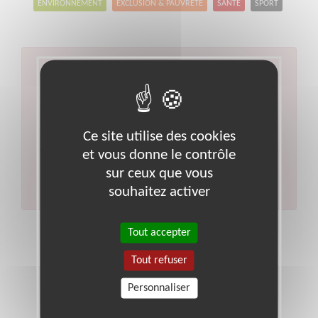
ENVIRONNEMENT
EXCLUSION & PAUVRETÉ
SANTÉ
SPORT
Aucun résultat pour votre
recherche
Type d'action :
Accompagnement scolaire
Ce site utilise des cookies
Code postal :
54
Ville :
Villers-les-nancy
et vous donne le contrôle
Veuillez indiquer moins de critères et/ou remplacer
votre code postal par celui de votre département.
sur ceux que vous
Effectuer une nouvelle recherche
souhaitez activer
Tout accepter
Tout refuser
Personnaliser