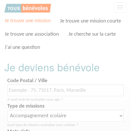
Panneau de gestion des cookies
Affic
la
navig
Je trouve une mission
Je trouve une mission courte
Je trouve une association
Je cherche sur la carte
J'ai une question
Je deviens bénévole
Code Postal / Ville
A quel endroit souhaitez-vous agir ?
Type de missions
Quel type de mission souhaitez vous réaliser ?