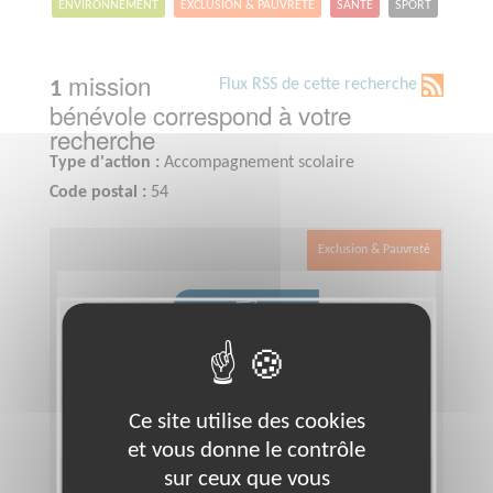
ENVIRONNEMENT
EXCLUSION & PAUVRETÉ
SANTÉ
SPORT
mission
Flux RSS de cette recherche
1
bénévole correspond à votre
recherche
Type d'action :
Accompagnement scolaire
Code postal :
54
Exclusion & Pauvreté
Ce site utilise des cookies
et vous donne le contrôle
sur ceux que vous