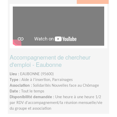
"trinôme" (la personne accompagnée et ses deux
accompagnateurs bénévoles). En moyenne, il faut
compter 1heure toutes les 3 semaines, mais cela peut
varier selon les besoins
Accompagnement de chercheur
d'emploi - Eaubonne
Lieu :
EAUBONNE (95600)
Type :
Aide à l'insertion, Parrainages
Association :
Solidarités Nouvelles face au Chômage
Date :
Tout le temps
Disponibilité demandée :
Une heure à une heure 1/2
par RDV d'accompagnement/la réunion mensuelle/vie
du groupe et association