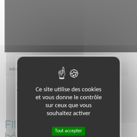
Infos pratiques
Site web
https://snc.asso.fr/
Ce site utilise des cookies
Coordonnées
EAUBONNE (95600)
et vous donne le contrôle
sur ceux que vous
souhaitez activer
Filtrer les missions
bénévoles par
Tout accepter