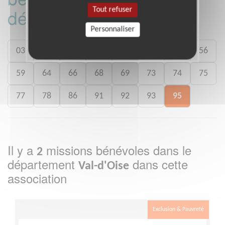
département :
Tout refuser
Personnaliser
03
08
13
17
34
37
44
56
59
64
66
68
69
73
74
75
77
78
86
91
92
93
95
Il y a
missions bénévoles dans le
2
département
dans cette
Val-d'Oise
association
Exclusion & Pauvreté