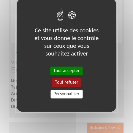
Ce site utilise des cookies
et vous donne le contrôle
sur ceux que vous
Tri du textile ou tenue d'un stand de
souhaitez activer
vente dans une Communauté
Emmaüs
Tout accepter
Lieu :
CHOLET (49300)
Tout refuser
Type :
Vente, Commerce équitable
Association :
Emmaus Cholet
Personnaliser
Date :
Tout le temps
Disponibilité demandée :
Suivant le temps disponible
Exclusion & Pauvreté