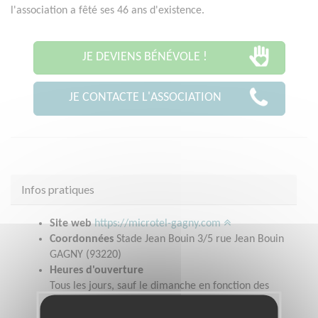
l'association a fêté ses 46 ans d'existence.
JE DEVIENS BÉNÉVOLE !
JE CONTACTE L'ASSOCIATION
Infos pratiques
Site web
https://microtel-gagny.com
Coordonnées
Stade Jean Bouin 3/5 rue Jean Bouin
GAGNY (93220)
Heures d'ouverture
Tous les jours, sauf le dimanche en fonction des
activités (voir sur notre site)