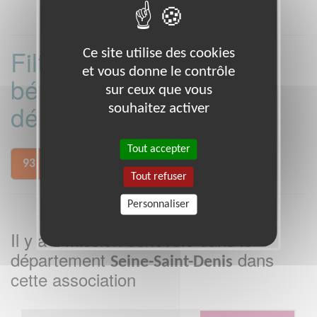
Filtrer les missions
Ce site utilise des cookies
et vous donne le contrôle
bénévoles par
sur ceux que vous
département :
souhaitez activer
Tout accepter
93
Tout refuser
Personnaliser
Il y a
mission bénévole dans le
1
département
dans
Seine-Saint-Denis
cette association