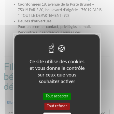
Coordonnées
18, avenue de la Porte Brunet –
75019 PARIS 30, boulevard d'Algérie - 75019 PARIS
* TOUT LE DEPARTEMENT (92)
Heures d'ouverture
Pour un premier contact, privilégiez le mail.
Rencontre sur rendez-vous auprès des
responsables d'antenne
Ce site utilise des cookies
Filtrer les missions
et vous donne le contrôle
bénévoles par
sur ceux que vous
souhaitez activer
département :
Tout accepter
13
16
17
31
33
34
Effacer
Tout refuser