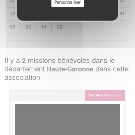
37
38
44
45
49
62
67
69
Personnaliser
72
75
76
77
78
83
84
91
92
93
94
95
Il y a
missions bénévoles dans le
2
département
dans cette
Haute-Garonne
association
Éducation & Formation