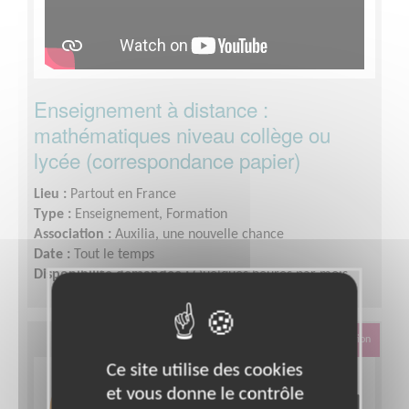
Enseignement à distance :
mathématiques niveau collège ou
lycée (correspondance papier)
Lieu :
Partout en France
Type :
Enseignement, Formation
Association :
Auxilia, une nouvelle chance
Date :
Tout le temps
Disponibilité demandée :
Quelques heures par mois
Éducation & Formation
Ce site utilise des cookies
et vous donne le contrôle