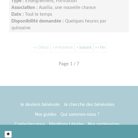
Type :
Enseignement, Formation
Association :
Auxilia, une nouvelle chance
Date :
Tout le temps
Disponibilité demandée :
Quelques heures par
quinzaine
«« Début
« Précédent
» Suivant
»» Fin
Page 1 / 7
Je deviens bénévole
Je cherche des bénévoles
Nos guides
Qui sommes-nous ?
Contactez-nous
Mentions Légales
Nos partenaires
Espace presse