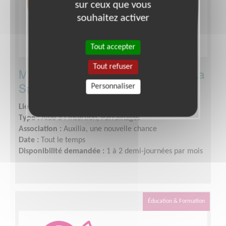
sur ceux que vous
souhaitez activer
Tout accepter
Tout refuser
Mentor à la Maison d'arrêt de Paris-La
Santé
Personnaliser
Lieu :
PARIS 75014 (75014)
Type :
Aide à l'insertion, Parrainages
Association :
Auxilia, une nouvelle chance
Date :
Tout le temps
Disponibilité demandée :
1 à 2 demi-journées par mois
Éducation & Formation