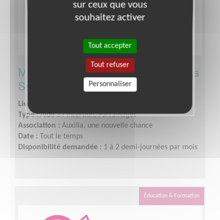
sur ceux que vous
souhaitez activer
Tout accepter
Tout refuser
Mentor à la Maison d'arrêt de Paris-La
Santé
Personnaliser
Lieu :
PARIS 75014 (75014)
Type :
Aide à l'insertion, Parrainages
Association :
Auxilia, une nouvelle chance
Date :
Tout le temps
Disponibilité demandée :
1 à 2 demi-journées par mois
Éducation & Formation