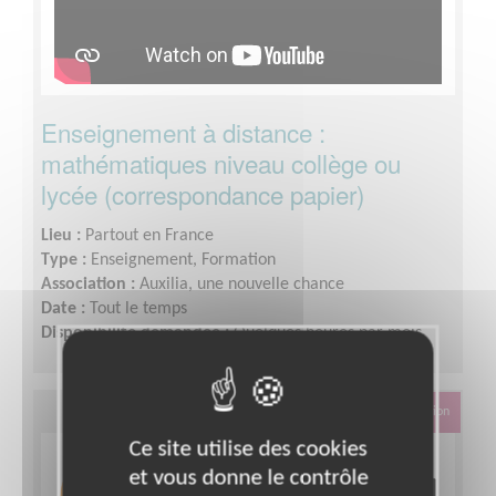
Enseignement à distance :
mathématiques niveau collège ou
lycée (correspondance papier)
Lieu :
Partout en France
Type :
Enseignement, Formation
Association :
Auxilia, une nouvelle chance
Date :
Tout le temps
Disponibilité demandée :
Quelques heures par mois
Éducation & Formation
Ce site utilise des cookies
et vous donne le contrôle