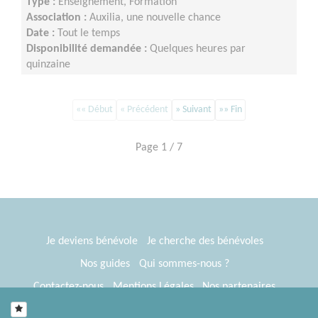
Type :
Enseignement, Formation
Association :
Auxilia, une nouvelle chance
Date :
Tout le temps
Disponibilité demandée :
Quelques heures par
quinzaine
«« Début
« Précédent
» Suivant
»» Fin
Page 1 / 7
Je deviens bénévole
Je cherche des bénévoles
Nos guides
Qui sommes-nous ?
Contactez-nous
Mentions Légales
Nos partenaires
Espace presse