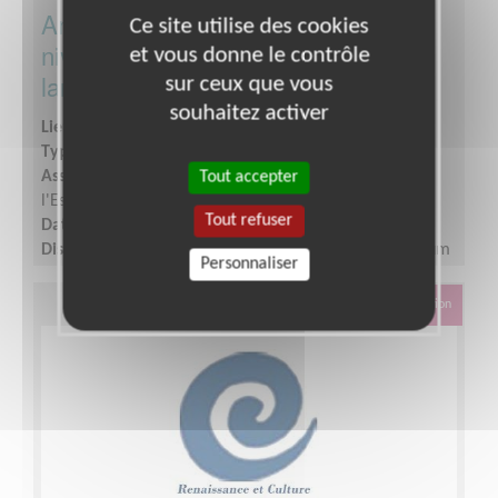
Animateur pour cours de remise à
Ce site utilise des cookies
niveau, alphabétisation, français
et vous donne le contrôle
langue étrangère
sur ceux que vous
souhaitez activer
Lieu :
EPINAY SUR ORGE (91360)
Type :
Alphabétisation, Français Langue Étrangère
Association :
Fédération Renaissance et Culture de
Tout accepter
l'Essonne
Tout refuser
Date :
Tout le temps
Disponibilité demandée :
1h 1/2 par semaine minimum
Personnaliser
Éducation & Formation