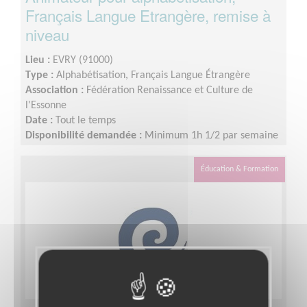
Français Langue Etrangère, remise à
niveau
Lieu :
EVRY (91000)
Type :
Alphabétisation, Français Langue Étrangère
Association :
Fédération Renaissance et Culture de
l'Essonne
Date :
Tout le temps
Disponibilité demandée :
Minimum 1h 1/2 par semaine
Éducation & Formation