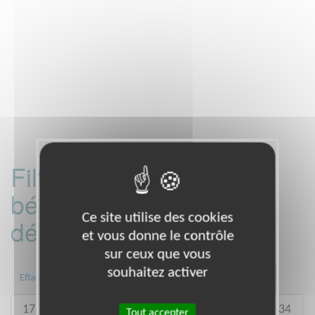
Filtrer les missions
bénévoles par
Ce site utilise des cookies
département :
et vous donne le contrôle
sur ceux que vous
souhaitez activer
01
08
09
10
11
14
Effacer
17
19
23
27
28
31
33
34
Tout accepter