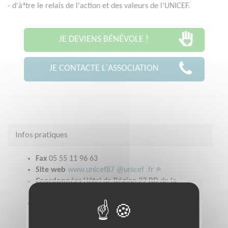
- d'àªtre le relais de l'action et des valeurs de l'UNICEF.
JE DEVIENS BÉNÉVOLE !
JE CONTACTE L'ASSOCIATION
Infos pratiques
Fax
05 55 11 96 63
Site web
www.unicef87 @unicef .fr
Coordonnées
Hôtel de Région 27 BD de la
Corderie LIMOGES (87000)
Heures d'ouverture
la boutique est ouverte du mardi au vendredi de
14h30 à 17h30